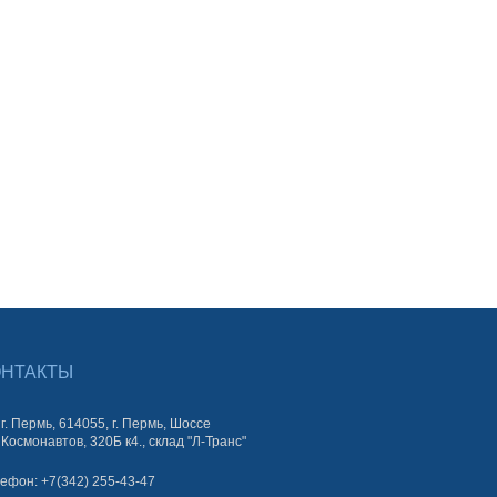
ОНТАКТЫ
г. Пермь, 614055, г. Пермь, Шоссе
Космонавтов, 320Б к4., склад "Л-Транс"
ефон: +7(342) 255-43-47