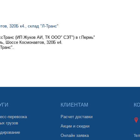
ов, 320Б к4., склад "Л-Транс"
сТранс (ИП Жуков АИ, ТК ООО" СЭТ") в г.Пермь"
ь, Шоссе Космонавтов, 320Б к4.
Транс".
УГИ
КЛИЕНТАМ
К
есс-перевозка
Расчет доставки
ых грузов
Акции и скидки
дирование
Онлайн заявка
Тел